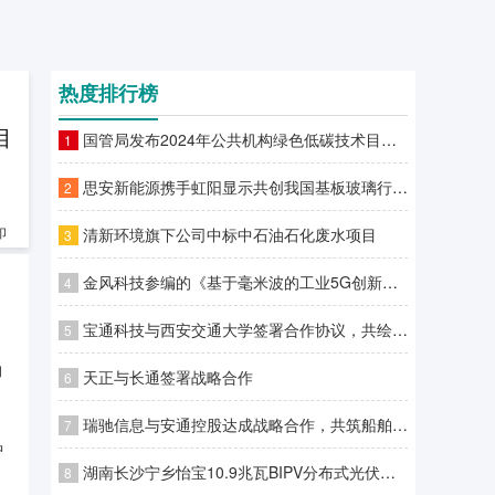
热度排行榜
目
国管局发布2024年公共机构绿色低碳技术目录，合一智控荣登榜首！
1
思安新能源携手虹阳显示共创我国基板玻璃行业动能系统能效新纪录暨虹阳显示G8.5+基板玻璃生产线项目一级能效站房挂牌仪式圆满举行
2
清新环境旗下公司中标中石油石化废水项目
印
3
金风科技参编的《基于毫米波的工业5G创新应用白皮书》发布
4
宝通科技与西安交通大学签署合作协议，共绘科技创新与人才培养新蓝图
5
购
天正与长通签署战略合作
6
瑞驰信息与安通控股达成战略合作，共筑船舶行业数智未来
7
中
湖南长沙宁乡怡宝10.9兆瓦BIPV分布式光伏项目（二期）顺利并网
8