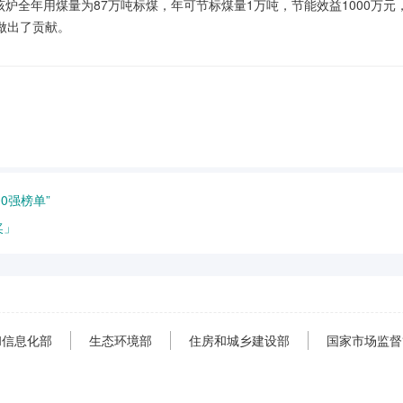
该炉全年用煤量为87万吨标煤，年可节标煤量1万吨，节能效益1000万元
做出了贡献。
0强榜单”
奖」
和信息化部
生态环境部
住房和城乡建设部
国家市场监督