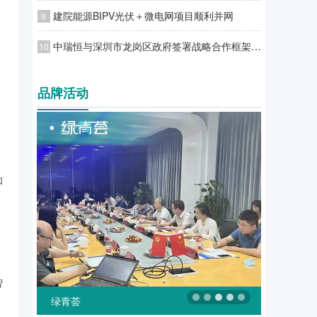
建院能源BIPV光伏＋微电网项目顺利并网
9
中瑞恒与深圳市龙岗区政府签署战略合作框架协议
10
品牌活动
和
智
绿融汇