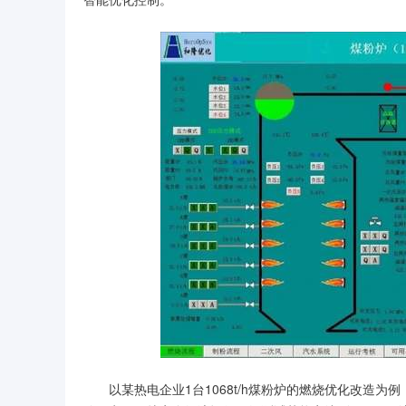
以某热电企业1台1068t/h煤粉炉的燃烧优化改造