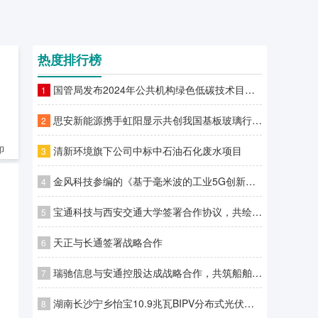
热度排行榜
国管局发布2024年公共机构绿色低碳技术目录，合一智控荣登榜首！
1
思安新能源携手虹阳显示共创我国基板玻璃行业动能系统能效新纪录暨虹阳显示G8.5+基板玻璃生产线项目一级能效站房挂牌仪式圆满举行
2
清新环境旗下公司中标中石油石化废水项目
印
3
金风科技参编的《基于毫米波的工业5G创新应用白皮书》发布
4
宝通科技与西安交通大学签署合作协议，共绘科技创新与人才培养新蓝图
5
天正与长通签署战略合作
6
瑞驰信息与安通控股达成战略合作，共筑船舶行业数智未来
7
湖南长沙宁乡怡宝10.9兆瓦BIPV分布式光伏项目（二期）顺利并网
8