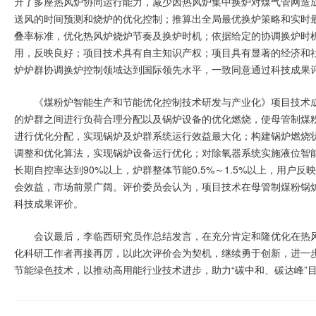
升了多座热风炉协同运行能力，减少因热风炉集中换炉对煤气管网造
送风的时间预测和烧炉的优化控制；推算出全局最优换炉策略和实时
叠率标准，优化热风炉烧炉节奏及换炉时机；依据给定的协调换炉时
用，反映良好；项目技术具有自主知识产权；项目具有显著的经济和
炉炉群协调换炉控制领域达到国际领先水平，一致同意通过科技成果
《煤粉炉智能生产和节能优化控制技术研发与产业化》项目技术
的炉群之间进行负荷合理分配以及锅炉设备的优化燃烧，使母管制煤
进行优化分配，实现锅炉及炉群系统运行效益最大化；构建锅炉燃烧
调整和优化算法，实现锅炉设备运行优化；对除氧器系统实施液位智
长期自控率达到90%以上，炉群整体节能0.5%～1.5%以上，用
会效益，市场前景广阔。评价委员会认为，项目技术在母管制煤粉锅
科技成果评价。
会议最后，李临西研究员作总结发言，在充分肯定和隆优化在热
化科研工作者再接再厉，以此次评价会为契机，继续勇于创新，进一
节能绿色技术，以推动高用能行业技术进步，助力“碳中和、碳达峰”