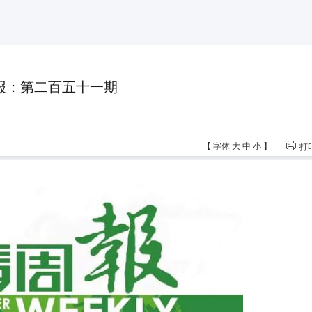
报：第二百五十一期
【
字体
大
中
小
】
打