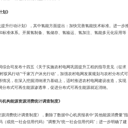
计划》
准化提升行动计划》，其中氢能方面提出：加快完善氢能技术标准。进一步
和标准体系。开展氢制备、氢储存、氢输运、氢加注、氢能多元化应用等
能源局综合司发布十四五《关于实施农村电网巩固提升工程的指导意见（征求
村驭风行动”“千家万户沐光行动”，加强农村电网发展规划与农村分布式可
等情况，在深入挖掘消纳潜力基础上，适时推进农村电网建设改造，实现
网分布式可再生能源渗透率，促进分布式可再生能源就近消纳。
共机构能源资源消费统计调查制度》
资源消费统计调查制度》，删除了数据中心机房报表中“其他能源消费量”指
码（或统一社会信用代码）”调整为“统一社会信用代码”；进一步明确了建