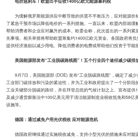
电价急刹车！欧盟出手征收1400亿欧元能源暴利税
为缓解俄罗斯能源供应中断导致的供需不平衡压力，应对能源价格
了紧急干预市场以降低电价的一系列措施。一直以来，欧盟内部就缓
帮助消费者和企业应对飙升的成本。欧委会称，此次提出的一系列紧
先事项。相关举措将帮助欧盟筹集约1400亿欧元资金。各国政府将
提供经济激励以减少用电、降低消费者的电费或帮助他们投资于节能
美国能源部发布“工业脱碳路线图”！五个行业四个途径减少碳排
9月7日，美国能源部 (DOE) 发布“工业脱碳路线图”，确定
工业部门碳排放和污染的紧迫性，并为工业和政府提出了一个分阶段
工业关键部分脱碳的路径，并在拜登总统的气候计划之上、宣布提供1.
及减少通货膨胀法中100亿美元用于清洁能源制造业税收抵免和58
设施等。
德国：通过减免户用光伏税收 应对能源危机
德国政府继续通过实施税收减免，支持小型光伏的措施来应对能源