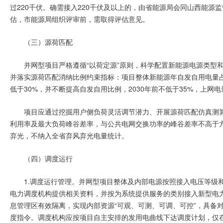
过220千伏。确需接入220千伏及以上的，由省能源局会同山西能
估，市能源局组织评审前，需取得评估意见。
（三）源荷匹配
并网型项目严格遵循“以荷定源”原则，科学配置新能源电源类型
并落实源荷匹配消纳比例约束指标：项目整体新能源年自发自用电量占
低于30%，并不断提高自发自用比例，2030年前不低于35%，上网
项目应通过挖掘用户侧负荷灵活调节潜力、开展源荷匹配仿真测
利用率及最大负荷峰谷差率，与公共电网交换功率的峰谷差率不高于
弃光，不纳入全省弃风弃光电量统计。
（四）调度运行
1.调度运行管理。并网型项目整体及内部电源按照接入电压等级
电力调度机构提供相关资料，并按为系统提供服务的类别接入新型电
息管理区有效隔离，实现内部资源“可观、可测、可调、可控”，具备
度指令。调度机构应按项目自主安排的发用电曲线下达调度计划，仅