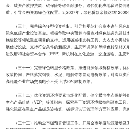
金、碳资产质押贷款、碳保险等碳金融服务。迭代优化央地多跨协同创
重，引导金融资源绿色化配置。到2027年，绿色贷款余额达到12000
（三十）完善绿色转型投资机制。引导和规范社会资本参与绿色
绿色低碳产业投资基金。积极争取中央预算内投资对绿色低碳先进技
施建设等领域重点项目的支持。运用碳减排支持工具、支农支小再贷
展信贷投放。支持符合条件的新能源、生态环境保护等绿色转型相关项
进政府和社会资本合作（PPP）新机制在文化旅游、交通运输、生态
（三十一）完善绿色转型价格政策。推进能源领域价格改革，优
政策协同，严格落实钢铁、水泥、电解铝等差别电价政策，对淘汰类
高耗能企业市场交易电价不受上浮20%限制政策。
（三十二）优化资源环境要素市场化配置。健全横向生态保护补
生态产品价值（VEP）核算指南，探索基于资源环境权益的融资工具
强化绿证在重点产品碳足迹核算、碳标识认证管理等方面的应用。完善
（三十三）推动全市碳预算管理工作。开展全市年度能源活动及