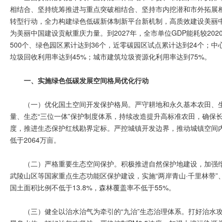
相结合、坚持统筹推进与重点突破相结合、坚持市内挖潜和市外拓展
转型行动，全力构建绿色低碳新体制新平台新机制，高质效建设美丽
为美丽中国建设贡献重庆力量。到2027年，全市单位GDP能耗较20
500个、绿色园区累计达到36个，近零碳园区试点累计达到24个；
垃圾回收利用率达到45%；城市建筑垃圾资源化利用率达到75%。
一、实施绿色低碳发展空间格局优化行动
（一）优化国土空间开发保护格局。严守耕地和永久基本农田、
量、生态“三位一体”保护制度体系，持续改造提升高标准农田，确保
度，推进生态保护红线勘界定标。严控城镇开发边界，推动城镇空间内
低于2064万亩。
（二）严格重要生态空间保护。积极推进自然保护地建设，加强
武陵山区等国家重点生态功能区保护建设，实施“两岸青山·千里林带”
国土面积比例不低于13.8%，森林覆盖率不低于55%。
（三）健全以治水治气为牵引的“九治”生态治理体系。打好治水