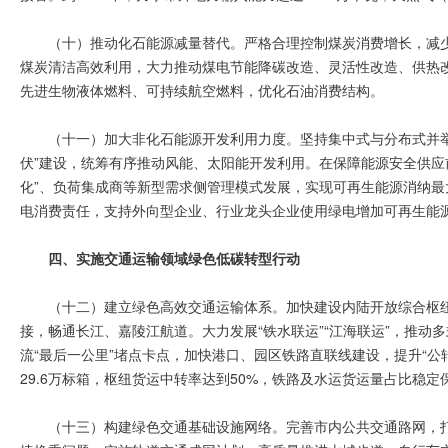
（十）推动化石能源减量替代。严格合理控制煤炭消费增长，减少
煤炭清洁高效利用，大力推动煤电节能降碳改造、灵活性改造、供热改造
先进生物液体燃料、可持续航空燃料，优化石油消费结构。
（十一）加大非化石能源开发利用力度。坚持集中式与分布式并举
伏”建设，统筹有序推动风能、太阳能开发利用。在保障能源安全供应
化”、负荷集成商等新型需求侧管理模式发展，实现可再生能源消纳
电消费责任，支持外向型企业、行业龙头企业使用绿电增加可再生能源消
四、实施交通运输领域绿色低碳转型行动
（十二）建立绿色高效交通运输体系。加快建设内陆开放综合枢
接，畅通长江、嘉陵江航道。大力发展“铁水联运”“江海联运”，推
流“最后一公里”堵点卡点，加快港口、园区铁路直联线建设，提升“公转
29.6万标箱，枢纽货运中转率达到50%，铁路及水运货运量占比稳定
（十三）构建绿色交通基础设施网络。完善市内公共交通路网，打