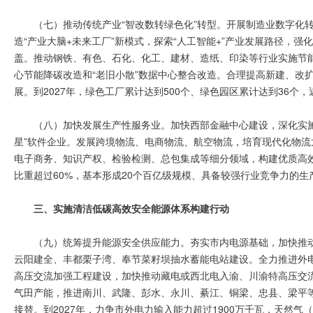
（七）推动传统产业“智改数转绿色化”转型。开展制造业数字化
造“产业大脑+未来工厂”新模式，探索“人工智能+”产业发展路径，
盖。推动钢铁、有色、石化、化工、建材、造纸、印染等行业实施节能
心节能降碳改造和“老旧小散”数据中心整合改造。合理提高新建、改
展。到2027年，绿色工厂累计达到500个、绿色园区累计达到36个
（八）加快发展生产性服务业。加快西部金融中心建设，深化实施“
星”软件企业。发展跨境物流、电商物流、航空物流，培育现代化物
电子商务、知识产权、检验检测、总包集成等细分领域，构建优质高效
比重超过60%，基本形成20个百亿级规模、具备较强行业竞争力的生
三、实施清洁低碳高效安全能源体系构建行动
（九）统筹提升能源安全供应能力。夯实市内电源基础，加快推
云阳建全、丰都栗子湾、奉节菜籽坝抽水蓄能电站建设。全力推进外电入
高压交流加强工程建设，加快推动藏电或西北电入渝、川渝特高压交
气田产能，推进南川、武隆、彭水、永川、綦江、铜梁、忠县、梁平
接替。到2027年，力争市外电力输入能力超过1900万千瓦，天然气