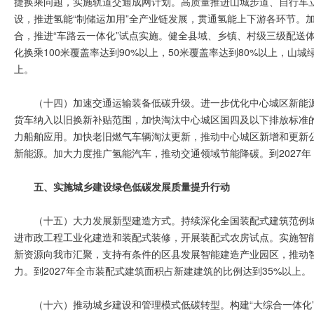
捷换乘问题，实施轨道交通成网计划。高质量推进山城步道、自行车
设，推进氢能“制储运加用”全产业链发展，贯通氢能上下游各环节。
合，推进“车路云一体化”试点实施。健全县域、乡镇、村级三级配送体
化换乘100米覆盖率达到90%以上，50米覆盖率达到80%以上，山
上。
（十四）加速交通运输装备低碳升级。进一步优化中心城区新能
货车纳入以旧换新补贴范围，加快淘汰中心城区国四及以下排放标准的
力船舶应用。加快老旧燃气车辆淘汰更新，推动中心城区新增和更新
新能源。加大力度推广氢能汽车，推动交通领域节能降碳。到2027年
五、实施城乡建设绿色低碳发展质量提升行动
（十五）大力发展新型建造方式。持续深化全国装配式建筑范例
进市政工程工业化建造和装配式装修，开展装配式农房试点。实施智
新资源向我市汇聚，支持有条件的区县发展智能建造产业园区，推动
力。到2027年全市装配式建筑面积占新建建筑的比例达到35%以上。
（十六）推动城乡建设和管理模式低碳转型。构建“大综合一体化