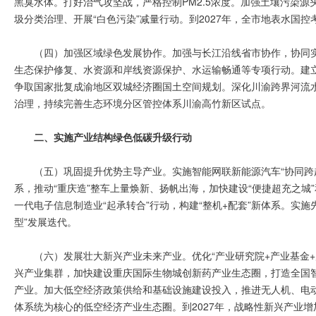
黑臭水体。打好治气攻坚战，严格控制PM2.5浓度。加强土壤污染源
圾分类治理、开展“白色污染”减量行动。到2027年，全市地表水国控
（四）加强区域绿色发展协作。加强与长江沿线省市协作，协同
生态保护修复、水资源和岸线资源保护、水运输畅通等专项行动。建立
争取国家批复成渝地区双城经济圈国土空间规划。深化川渝跨界河流
治理，持续完善生态环境分区管控体系川渝高竹新区试点。
二、实施产业结构绿色低碳升级行动
（五）巩固提升优势主导产业。实施智能网联新能源汽车“协同跨
系，推动“重庆造”整车上量焕新、扬帆出海，加快建设“便捷超充之
一代电子信息制造业“起承转合”行动，构建“整机+配套”新体系。实施
型”发展迭代。
（六）发展壮大新兴产业未来产业。优化“产业研究院+产业基金
兴产业集群，加快建设重庆国际生物城创新药产业生态圈，打造全国
产业。加大低空经济政策供给和基础设施建设投入，推进无人机、电动
体系统为核心的低空经济产业生态圈。到2027年，战略性新兴产业增