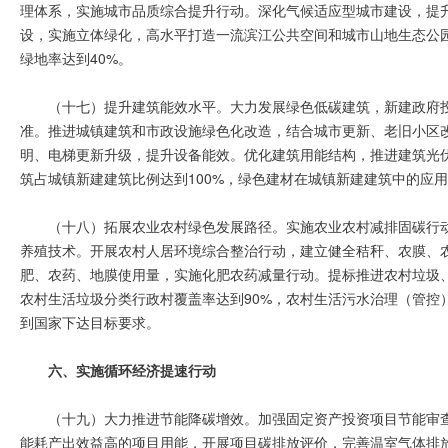
理体系，实施城市品质综合提升行动。深化气候适应型城市建设，提
设，实施立体绿化，高水平打造一流滨江公共空间和城市山地生态公园
绿地率达到40%。
（十七）提升建筑能效水平。大力发展绿色低碳建筑，新建政府
准。推进城镇建筑和市政设施绿色化改造，结合城市更新、老旧小区
明、电梯更新升级，提升设备能效。优化建筑用能结构，推进建筑光伏一
筑占城镇新建建筑比例达到100%，绿色建材在城镇新建建筑中的应用
（十八）拓展农业农村绿色发展路径。实施农业农村减排固碳行
养殖技术。开展农村人居环境综合整治行动，建立健全秸秆、农膜、
肥、农药、地膜使用量，实施化肥农药减量行动。提标推进农村垃圾、污
农村生活垃圾分类行政村覆盖率达到90%，农村生活污水治理（管控）
到国家下达目标要求。
六、实施循环经济提速行动
（十九）大力推进节能降碳增效。加强固定资产投资项目节能审
能耗产出效益高的项目用能，开展项目碳排放评价，完善温室气体排