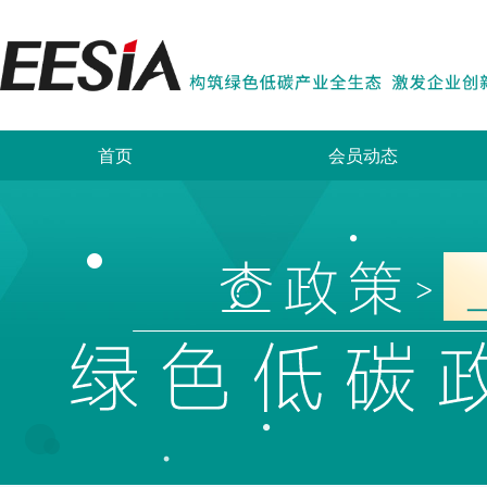
首页
会员动态