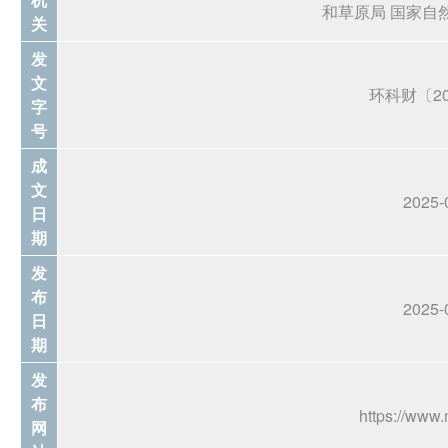
和草原局 国家自
关
发
文
环科财〔20
字
号
成
文
2025-
日
期
发
布
2025-
日
期
发
布
https://www.
网