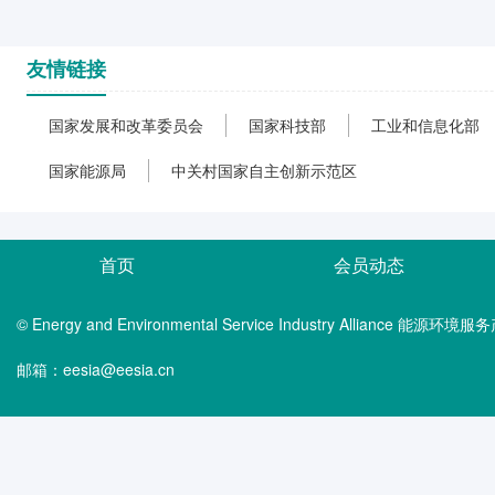
友情链接
国家发展和改革委员会
国家科技部
工业和信息化部
国家能源局
中关村国家自主创新示范区
标准提升引领原材料工业优化升级行动
首页
会员动态
原材料工业是支撑国民经济发展的基础性产业，是产
原材料工业发展中发挥着基础性、引领性作用。经过多年
© Energy and Environmental Service Industry Alliance 能
系，标准供给质量持续提升，为产业转型升级、创新成
撑。面向发展新质生产力、推进新型工业化的新要求，我
邮箱：eesia@eesia.cn
实施效果等方面仍有较大提升空间。为贯彻落实《国家标准
产业标准化领航工程实施方案（2023—2035年）》等
化、发展绿色化、产业数字化、体系安全化发展，特制定