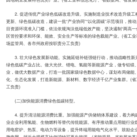
2. 促进传统产业绿色低碳改造升级。实施制造业技术改造升级
更新、绿色低碳改造，建设一批“产业协同”“以化固碳”示范项目，
目资源环境准入门槛，依法依规淘汰低端低效产能，坚决遏制“两高一
区管控要求和环保、能效、安全生产等标准的绿色载能产业。(省工
场监管局、各市州政府按职责分工负责)
3. 壮大绿色发展新动能。实施延链补链强链行动，推动战略性
绿色低碳产业占比。做大光伏、锂电、氢能等新能源产业，做专铝镁
业，做优大数据产业，打造一批国家级绿色数据中心，谋划布局储能
化、生态化发展，打造新能源、新材料、数字经济千亿产业集群。(
工负责)
(二)加快能源消费绿色低碳转型。
4. 提升清洁能源消费比重。加强能源产供储销体系建设，着力
业企业利用氢能、生物燃料等替代传统能源。有序推动重点用能行业
用电窑炉、热泵、电动力等设备，提升终端用能电气化水平。鼓励企
微电网，就近大规模高比例消纳可再生能源。(省能源局、省发展改革