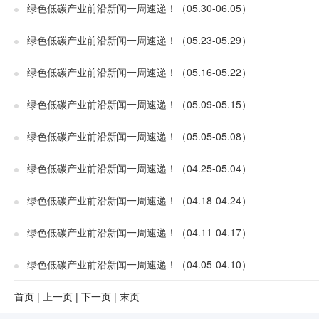
绿色低碳产业前沿新闻一周速递！（05.30-06.05）
绿色低碳产业前沿新闻一周速递！（05.23-05.29）
绿色低碳产业前沿新闻一周速递！（05.16-05.22）
绿色低碳产业前沿新闻一周速递！（05.09-05.15）
绿色低碳产业前沿新闻一周速递！（05.05-05.08）
绿色低碳产业前沿新闻一周速递！（04.25-05.04）
绿色低碳产业前沿新闻一周速递！（04.18-04.24）
绿色低碳产业前沿新闻一周速递！（04.11-04.17）
绿色低碳产业前沿新闻一周速递！（04.05-04.10）
首页
|
上一页
|
下一页
|
末页