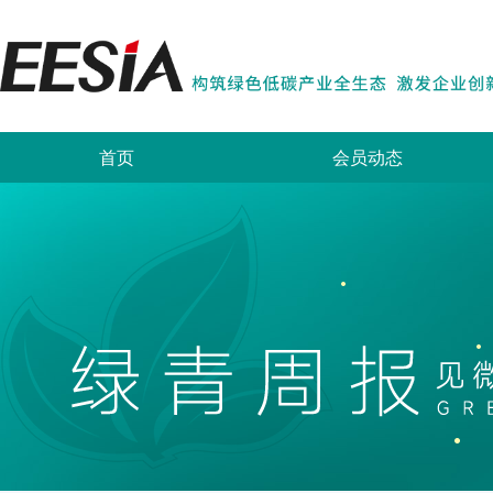
首页
会员动态