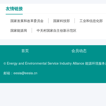
友情链接
国家发展和改革委员会
国家科技部
工业和信息化部
国家能源局
中关村国家自主创新示范区
首页
会员动态
© Energy and Environmental Service Industry Alliance 能
邮箱：eesia@eesia.cn