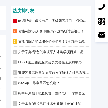
热度排行榜
能源托管、虚拟电厂、零碳园区项目：招标0.73亿 ，中标26.75亿
1
储能+虚拟电厂如何破局？这场研讨会给出了答案
2
节能与综合能源服务企业必看！3月绿色低碳领域补贴政策汇总
3
关于举办“绿色低碳领军人才访学项目第二期—零碳园区建设高级研学班”的通知
4
6
EESIA第三届第五次会员大会在京成功举办
5
0
节能装备高质量发展实施方案解读之机电系统/变压器/工业热泵节能
6
8
2026年，零碳园区怎么建？
7
0
招中标周报 | 能源托管、虚拟电厂、零碳园区项目：招标￥14.14亿元 ，中标￥10.33亿元
8
9
关于举办“虚拟电厂技术创新研讨会”的通知
9