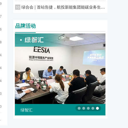
9
绿合会 | 首站告捷，航投新能集团能碳业务生态合作伙伴专场对接会广州站圆满落幕
10
7
品牌活动
6
8
4
4
4
3
0
绿智汇
.